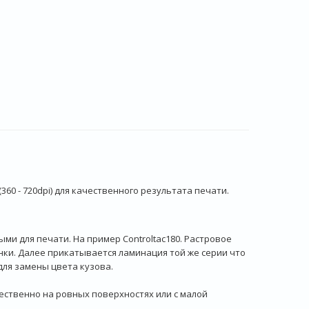
0 - 720dpi) для качественного результата печати.
и для печати. На пример Controltac180. Растровое
ки. Далее прикатывается ламинация той же серии что
для замены цвета кузова.
ественно на ровных поверхностях или с малой