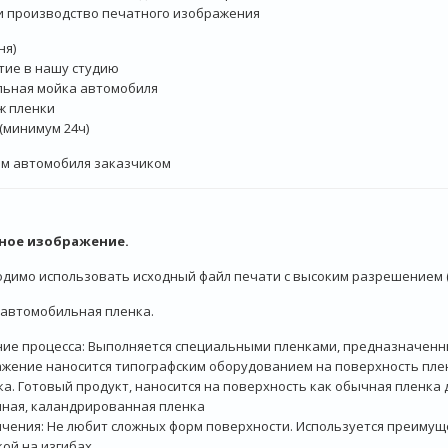
и производство печатного изображения
ня)
ие в нашу студию
льная мойка автомобиля
ж пленки
(минимум 24ч)
ем автомобиля заказчиком
ное изображение.
димо использовать исходный файл печати с высоким разрешением (36
 автомобильная пленка.
ие процесса: Выполняется специальными пленками, предназначенным
жение наносится типографским оборудованием на поверхность плен
ка. Готовый продукт, наносится на поверхность как обычная пленка 
ная, каландрированная пленка
чения: Не любит сложных форм поверхности. Используется преимущ
ой на изгибах.