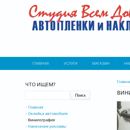
Перейти к основному содержанию
ГЛАВНАЯ
УСЛУГИ
МАГАЗИН
НА
ВЫ З
Главна
ЧТО ИЩЕМ?
ВИН
Поиск
Главная
Оклейка автомобиля
Винилография
Нанесение рекламы