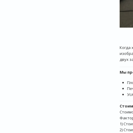
Когда 
изобра
двух з
Мы пр
Пл
Пе
Ус
Стоим
Стоимо
Фактор
1) Сто
2) Сто