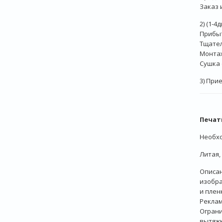
Заказ 
2) (1-4д
Прибыт
Тщате
Монта
Сушка 
3) При
Печат
Необхо
Литая,
Описан
изобра
и плен
Реклам
Ограни
вытяжк