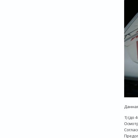
Данная
1) (до 
Осмотр
Соглас
Предоп