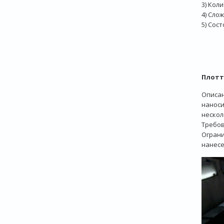
3) Кол
4) Сло
5) Сос
Плотт
Описан
наноси
нескол
Требов
Ограни
нанес