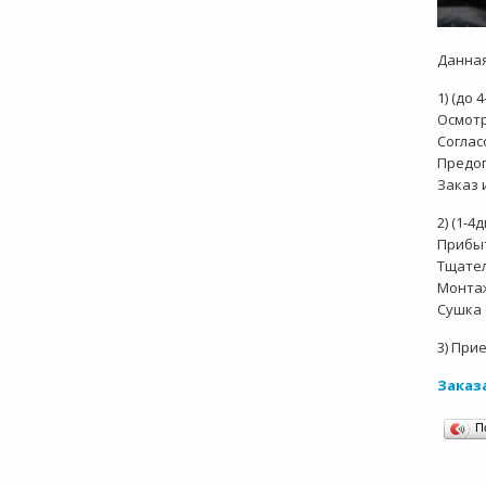
Данная
1) (до 
Осмотр
Соглас
Предоп
Заказ 
2) (1-4д
Прибыт
Тщате
Монта
Сушка 
3) При
Заказа
П